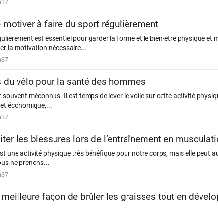
h37
otiver à faire du sport régulièrement
gulièrement est essentiel pour garder la forme et le bien-être physique et 
r la motivation nécessaire...
h37
s du vélo pour la santé des hommes
souvent méconnus. Il est temps de lever le voile sur cette activité physiqu
 et économique,...
h37
er les blessures lors de l’entraînement en musculati
t une activité physique très bénéfique pour notre corps, mais elle peut a
ous ne prenons...
h37
a meilleure façon de brûler les graisses tout en déve