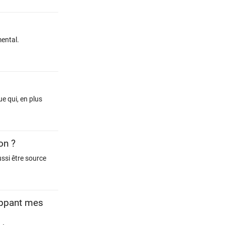
mental.
e qui, en plus
on ?
ussi être source
loppant mes