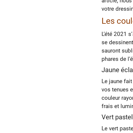
article, nou
votre dressi
Les coul
L’été 2021 
se dessinent
sauront subl
phares de l
Jaune écla
Le jaune fai
vos tenues e
couleur rayo
frais et lumi
Vert pastel
Le vert past