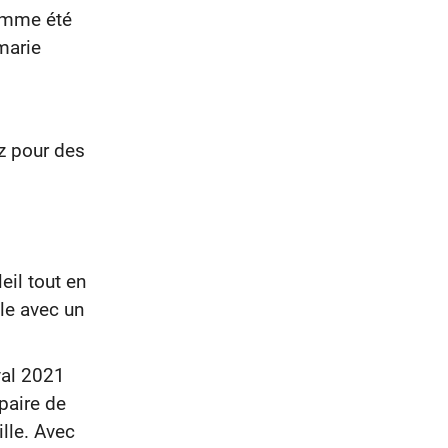
homme été
marie
ez pour des
eil tout en
le avec un
val 2021
 paire de
ille. Avec