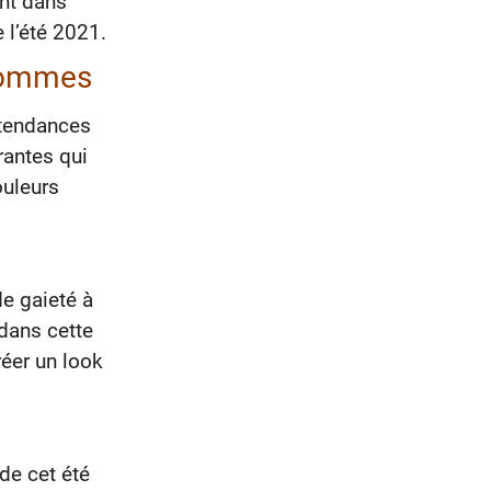
ent dans
 l’été 2021.
 hommes
 tendances
rantes qui
ouleurs
de gaieté à
 dans cette
réer un look
de cet été