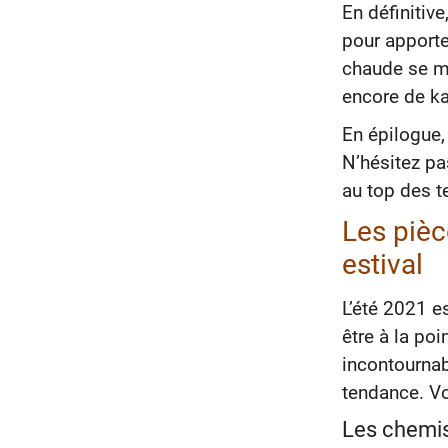
En définitive
pour apporte
chaude se ma
encore de ka
En épilogue
N’hésitez pa
au top des t
Les pièc
estival
L’été 2021 es
être à la po
incontournab
tendance. Vo
Les chemis