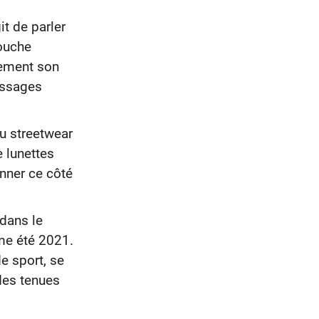
it de parler
touche
rement son
essages
du streetwear
 lunettes
onner ce côté
 dans le
me été 2021.
e sport, se
 des tenues