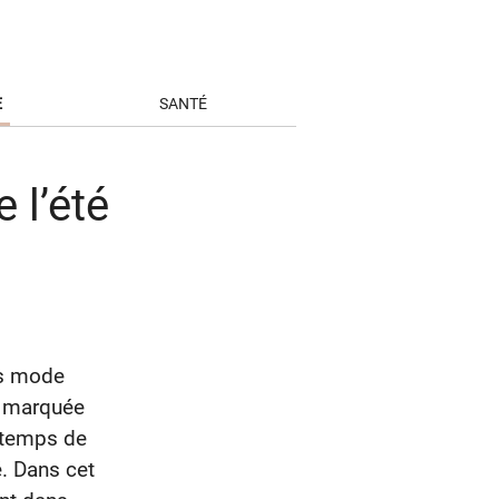
E
SANTÉ
 l’été
ces mode
e marquée
t temps de
é. Dans cet