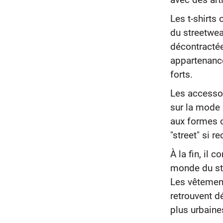
avec des art
Les t-shirts
du streetwea
décontractée
appartenance
forts.
Les accessoi
sur la mode
aux formes o
"street" si r
À la fin, il
monde du st
Les vêtement
retrouvent d
plus urbaine