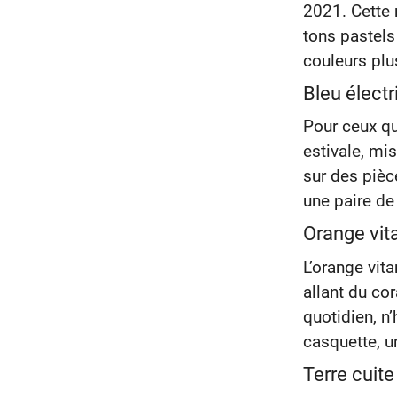
2021. Cette 
tons pastels
couleurs plu
Bleu élect
Pour ceux qu
estivale, mi
sur des pièc
une paire de
Orange vi
L’orange vit
allant du co
quotidien, n
casquette, u
Terre cuite