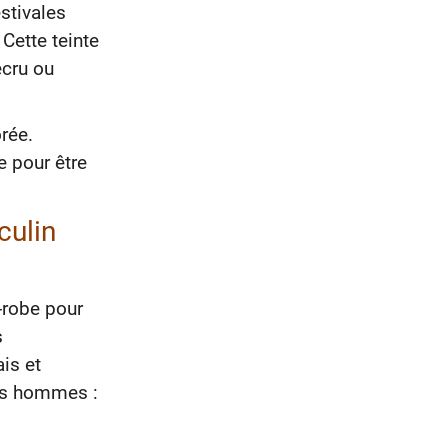
estivales
Cette teinte
écru ou
rée.
e pour être
culin
e-robe pour
s
is et
les hommes :