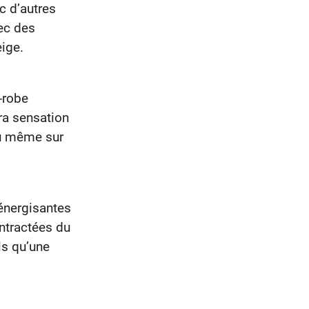
c d’autres
vec des
eige.
-robe
era sensation
ou même sur
énergisantes
ontractées du
ls qu’une