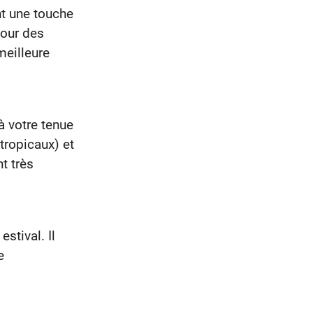
nt une touche
pour des
meilleure
à votre tenue
tropicaux) et
t très
stival. Il
e