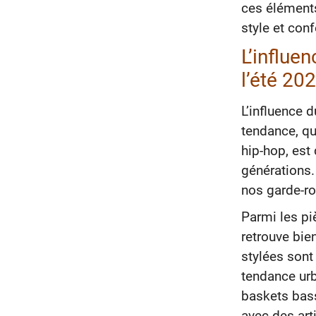
ces éléments
style et conf
L’influe
l’été 20
L’influence 
tendance, qui
hip-hop, est
générations.
nos garde-ro
Parmi les p
retrouve bie
stylées sont
tendance urb
baskets bas